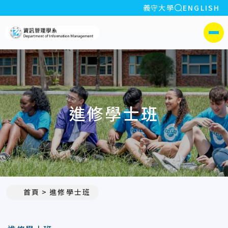
全站搜索
義守大學
ENGLISH
:::
義守大學資訊管理學系(所)
側選單
進修學士班
首頁
進修學士班