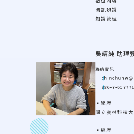
數位內容
圖訊辨識
知識管理
吳靖純 助理
聯絡資訊
chinchunw@i
886-7-657771
▪學歷
國立雲林科技大
▪經歷