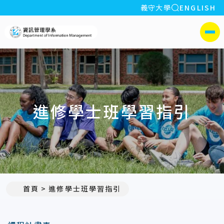
全站搜索
義守大學
ENGLISH
:::
義守大學資訊管理學系(所)
側選單
進修學士班學習指引
首頁
進修學士班學習指引