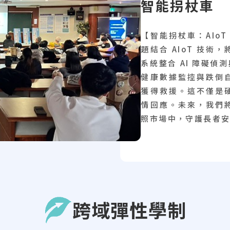
智能拐杖車
【智能拐杖車：AIo
題結合 AIoT 技
系統整合 AI 障礙
健康數據監控與跌倒
獲得救援。這不僅是
情回應。未來，我們
照市場中，守護長者
跨域彈性學制